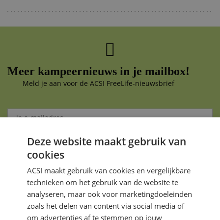
Meer kampeernieuws in je mailbox!
Meld je aan voor de ACSI FreeLife-nieuwsbrief
Deze website maakt gebruik van
Aanmelden
cookies
Je gegevens zijn veilig en worden niet gedeeld met anderen
ACSI maakt gebruik van cookies en vergelijkbare
technieken om het gebruik van de website te
analyseren, maar ook voor marketingdoeleinden
zoals het delen van content via social media of
om advertenties af te stemmen op jouw