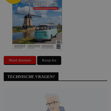
Word abonnee
Koop los
TECHNISCHE VRAGEN?