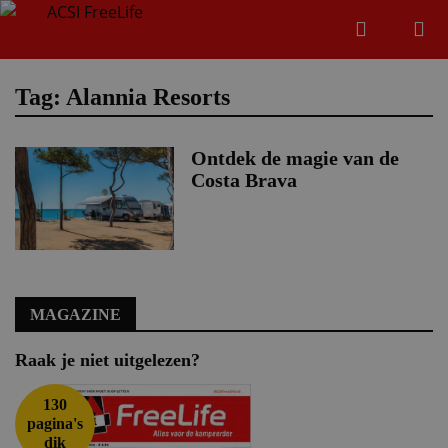
Zoeken
Menu
Zoeken
Tag: Alannia Resorts
Ontdek de magie van de
Zoeke
Costa Brava
MAGAZINE
Raak je niet uitgelezen?
130
pagina's
dik