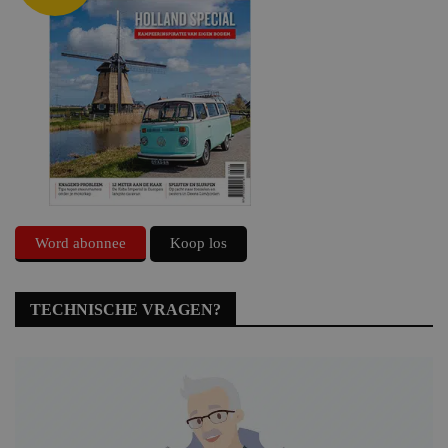
Word abonnee
Koop los
TECHNISCHE VRAGEN?