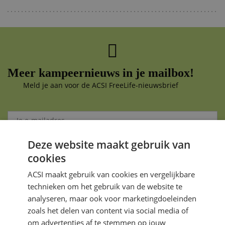
Meer kampeernieuws in je mailbox!
Meld je aan voor de ACSI FreeLife-nieuwsbrief
Deze website maakt gebruik van
Aanmelden
cookies
Je gegevens zijn veilig en worden niet gedeeld met anderen
ACSI maakt gebruik van cookies en vergelijkbare
technieken om het gebruik van de website te
analyseren, maar ook voor marketingdoeleinden
zoals het delen van content via social media of
om advertenties af te stemmen op jouw