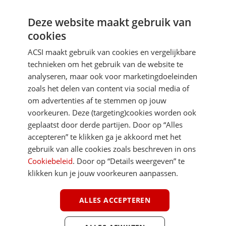
Deze website maakt gebruik van
Aanmelden
cookies
Je gegevens zijn veilig en worden niet gedeeld met anderen
ACSI maakt gebruik van cookies en vergelijkbare
technieken om het gebruik van de website te
analyseren, maar ook voor marketingdoeleinden
zoals het delen van content via social media of
om advertenties af te stemmen op jouw
voorkeuren. Deze (targeting)cookies worden ook
DIRECT NAAR
geplaatst door derde partijen. Door op “Alles
accepteren” te klikken ga je akkoord met het
gebruik van alle cookies zoals beschreven in ons
MEER ACSI FREELIFE
Cookiebeleid
. Door op “Details weergeven” te
klikken kun je jouw voorkeuren aanpassen.
ALGEMEEN
ALLES ACCEPTEREN