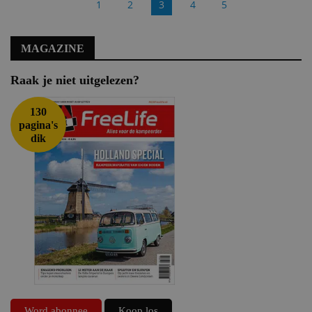
1
2
3
4
5
MAGAZINE
Raak je niet uitgelezen?
130
pagina's
dik
Word abonnee
Koop los