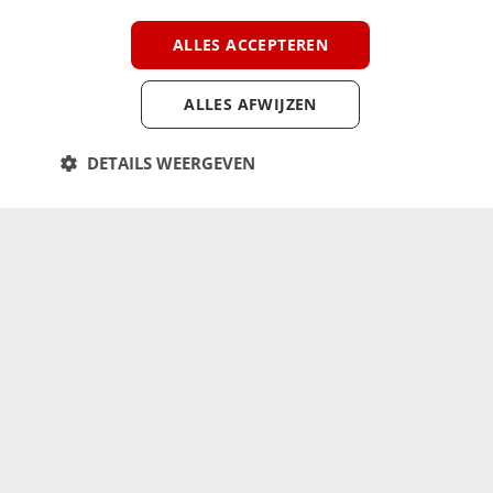
ALLES ACCEPTEREN
ALLES AFWIJZEN
DETAILS WEERGEVEN
Meer kampeernieuws in je mailbox!
Meld je aan voor de ACSI FreeLife-nieuwsbrief