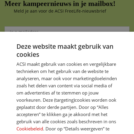
Meer kampeernieuws in je mailbox!
Meld je aan voor de ACSI FreeLife-nieuwsbrief
Deze website maakt gebruik van
Aanmelden
cookies
Je gegevens zijn veilig en worden niet gedeeld met anderen
ACSI maakt gebruik van cookies en vergelijkbare
technieken om het gebruik van de website te
analyseren, maar ook voor marketingdoeleinden
zoals het delen van content via social media of
om advertenties af te stemmen op jouw
voorkeuren. Deze (targeting)cookies worden ook
DIRECT NAAR
geplaatst door derde partijen. Door op “Alles
accepteren” te klikken ga je akkoord met het
gebruik van alle cookies zoals beschreven in ons
MEER ACSI FREELIFE
Cookiebeleid
. Door op “Details weergeven” te